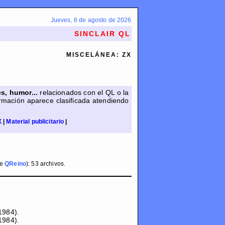
Jueves, 6 de agosto de 2026
SINCLAIR QL
MISCELÁNEA: ZX
s, humor...
relacionados con el QL o la
ormación aparece clasificada atendiendo
X
|
Material publicitario
|
de
QReino
): 53 archivos.
1984).
1984).