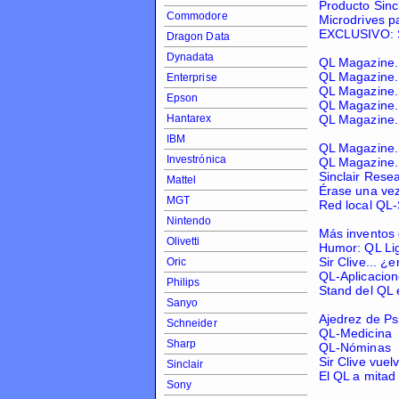
Producto Sincl
Commodore
Microdrives p
EXCLUSIVO: Si
Dragon Data
Dynadata
QL Magazine.
QL Magazine.
Enterprise
QL Magazine.
Epson
QL Magazine.
Hantarex
QL Magazine.
IBM
QL Magazine.
Investrónica
QL Magazine.
Sinclair Resea
Mattel
Érase una ve
MGT
Red local QL
Nintendo
Más inventos 
Olivetti
Humor: QL Li
Sir Clive... 
Oric
QL-Aplicacio
Philips
Stand del QL 
Sanyo
Ajedrez de Ps
Schneider
QL-Medicina
Sharp
QL-Nóminas
Sir Clive vuelv
Sinclair
El QL a mitad
Sony