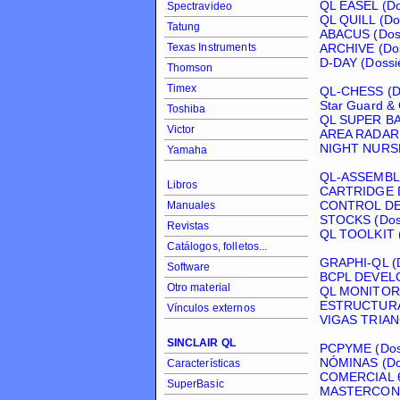
QL EASEL (Do
Spectravideo
QL QUILL (Do
Tatung
ABACUS (Doss
Texas Instruments
ARCHIVE (Dos
D-DAY (Dossi
Thomson
Timex
QL-CHESS (Do
Star Guard & 
Toshiba
QL SUPER BA
Victor
AREA RADAR 
NIGHT NURSE 
Yamaha
QL-ASSEMBLE
Libros
CARTRIDGE D
CONTROL DE 
Manuales
STOCKS (Doss
Revistas
QL TOOLKIT (
Catálogos, folletos...
GRAPHI-QL (D
Software
BCPL DEVELO
Otro material
QL MONITOR (
ESTRUCTURAS
Vínculos externos
VIGAS TRIAN
SINCLAIR QL
PCPYME (Doss
NÓMINAS (Dos
Características
COMERCIAL 6 
SuperBasic
MASTERCONT 