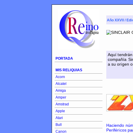
Año XXVII / Edi
Aquí tendrá
PORTADA
compañía Sin
a su origen o
MIS RELIQUIAS
Acorn
Alcatel
Amiga
Amper
Amstrad
Apple
Atari
Bull
Haciendo núme
Periféricos pa
Canon