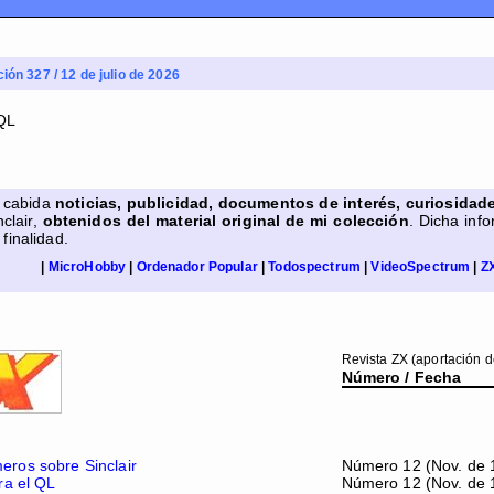
ción 327 / 12 de julio de 2026
n cabida
noticias, publicidad, documentos de interés, curiosidade
clair,
obtenidos del material original de mi colección
. Dicha inf
 finalidad.
|
MicroHobby
|
Ordenador Popular
|
Todospectrum
|
VideoSpectrum
|
Z
Revista ZX (aportación 
Número / Fecha
ros sobre Sinclair
Número 12 (Nov. de 
ra el QL
Número 12 (Nov. de 