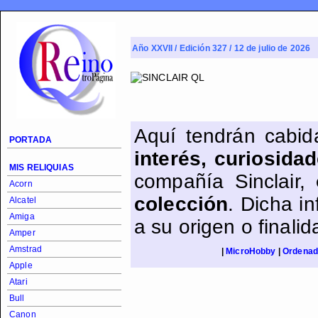
Año XXVII / Edición 327 / 12 de julio de 2026
Aquí tendrán cabi
PORTADA
interés, curiosidad
MIS RELIQUIAS
compañía Sinclair,
Acorn
colección
. Dicha i
Alcatel
Amiga
a su origen o finalid
Amper
Amstrad
|
MicroHobby
|
Ordenad
Apple
Atari
Bull
Canon