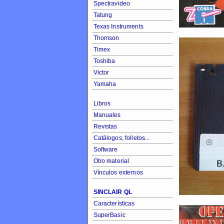
Spectravideo
Tatung
Texas Instruments
Thomson
Timex
Toshiba
Victor
Yamaha
Libros
Manuales
Revistas
Catálogos, folletos...
Software
Otro material
Vínculos externos
SINCLAIR QL
Características
SuperBasic