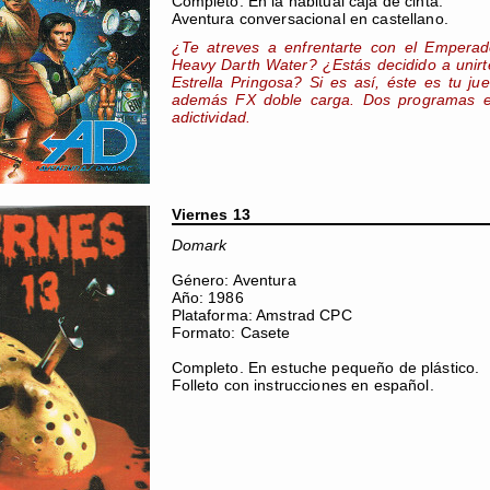
Completo. En la habitual caja de cinta.
Aventura conversacional en castellano.
¿Te atreves a enfrentarte con el Emperado
Heavy Darth Water? ¿Estás decidido a unirte
Estrella Pringosa? Si es así, éste es tu ju
además FX doble carga. Dos programas en
adictividad.
Viernes 13
Domark
Género: Aventura
Año: 1986
Plataforma: Amstrad CPC
Formato: Casete
Completo. En estuche pequeño de plástico.
Folleto con instrucciones en español.