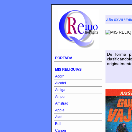
Año XXVII / Edi
De forma p
PORTADA
clasificánd
originalment
MIS RELIQUIAS
Acorn
Alcatel
Amiga
Amper
Amstrad
Apple
Atari
Bull
Canon