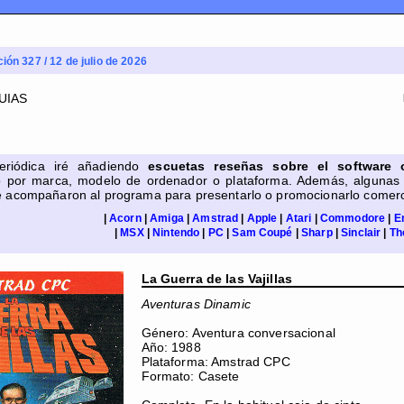
ción 327 / 12 de julio de 2026
eriódica iré añadiendo
escuetas reseñas sobre el software 
olo por marca, modelo de ordenador o plataforma. Además, alguna
e acompañaron al programa para presentarlo o promocionarlo comer
|
Acorn
|
Amiga
|
Amstrad
|
Apple
|
Atari
|
Commodore
|
E
|
MSX
|
Nintendo
|
PC
|
Sam Coupé
|
Sharp
|
Sinclair
|
Th
La Guerra de las Vajillas
Aventuras Dinamic
Género: Aventura conversacional
Año: 1988
Plataforma: Amstrad CPC
Formato: Casete