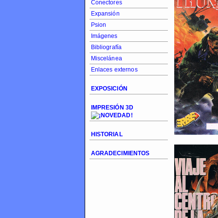
Conectores
Expansión
Psion
Imágenes
Bibliografía
Miscelánea
Enlaces externos
EXPOSICIÓN
IMPRESIÓN 3D
HISTORIAL
AGRADECIMIENTOS