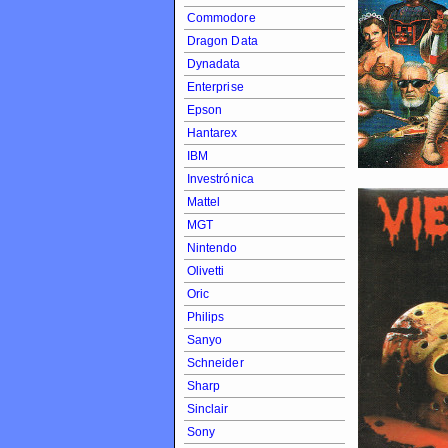
Commodore
Dragon Data
Dynadata
Enterprise
Epson
Hantarex
IBM
Investrónica
Mattel
MGT
Nintendo
Olivetti
Oric
Philips
Sanyo
Schneider
Sharp
Sinclair
Sony