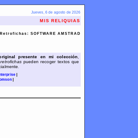
Jueves, 6 de agosto de 2026
MIS RELIQUIAS
Retrofichas: SOFTWARE AMSTRAD
original presente en mi colección
,
s
retrofichas
pueden recoger textos que
cialmente.
nterprise
|
omson
|